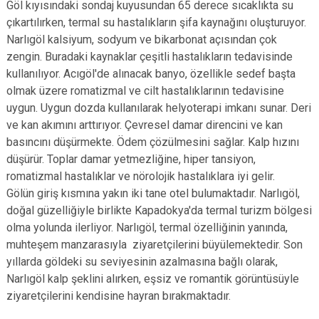
Göl kıyısındaki sondaj kuyusundan 65 derece sıcaklıkta su
çıkartılırken, termal su hastalıkların şifa kaynağını oluşturuyor.
Narlıgöl kalsiyum, sodyum ve bikarbonat açısından çok
zengin. Buradaki kaynaklar çeşitli hastalıkların tedavisinde
kullanılıyor. Acıgöl'de alınacak banyo, özellikle sedef başta
olmak üzere romatizmal ve cilt hastalıklarının tedavisine
uygun. Uygun dozda kullanılarak helyoterapi imkanı sunar. Deri
ve kan akımını arttırıyor. Çevresel damar direncini ve kan
basıncını düşürmekte. Ödem çözülmesini sağlar. Kalp hızını
düşürür. Toplar damar yetmezliğine, hiper tansiyon,
romatizmal hastalıklar ve nörolojik hastalıklara iyi gelir.
Gölün giriş kısmına yakın iki tane otel bulumaktadır. Narlıgöl,
doğal güzelliğiyle birlikte Kapadokya'da termal turizm bölgesi
olma yolunda ilerliyor. Narlıgöl, termal özelliğinin yanında,
muhteşem manzarasıyla ziyaretçilerini büyülemektedir. Son
yıllarda göldeki su seviyesinin azalmasına bağlı olarak,
Narlıgöl kalp şeklini alırken, eşsiz ve romantik görüntüsüyle
ziyaretçilerini kendisine hayran bırakmaktadır.