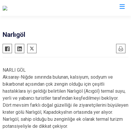
Aksaray
Narlıgöl
Ağaçören
Eskil
Gülağaç
NARLI GÖL
Güzelyurt
Aksaray-Niğde sınırında bulunan, kalsiyum, sodyum ve
Ortaköy
bikarbonat açısından çok zengin olduğu için çeşitli
hastalıklara iyi geldiği belirtilen Narlıgöl (Acıgöl) termal suyu,
Sarıyahşi
yerli ve yabancı turistler tarafından keşfedilmeyi bekliyor.
Sultanhanı
Dört mevsim farklı doğal güzelliği ile ziyaretçilerini büyüleyen
krater gölü Narlıgöl, Kapadokya'nın ortasında yer alıyor.
Narlıgöl, sahip olduğu bu zenginliğe ek olarak termal turizm
potansiyeliyle de dikkat çekiyor.