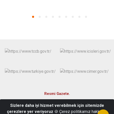
Resmi Gazete.
Sizlere daha iyi hizmet verebilmek için sitemizde
Meydan Mahallesi Hürriyet Caddesi No: 18/6 GÜLAĞAÇ-AKSARAY
çerezlere yer veriyoruz
🍪 Çerez politikamız hakkında