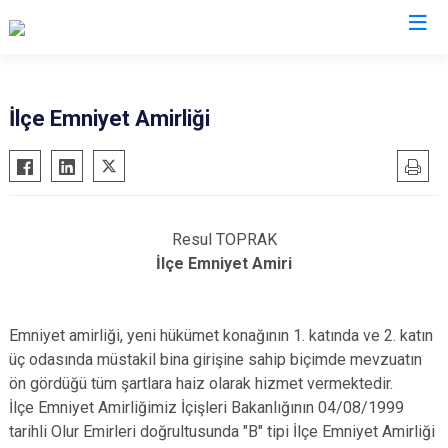
Aksaray
İlçe Emniyet Amirliği
Ağaçören
Eskil
Gülağaç
Resul TOPRAK
Güzelyurt
İlçe Emniyet Amiri
Ortaköy
Sarıyahşi
Emniyet amirliği, yeni hükümet konağının 1. katında ve 2. katın
Sultanhanı
üç odasında müstakil bina girişine sahip biçimde mevzuatın
ön gördüğü tüm şartlara haiz olarak hizmet vermektedir.
İlçe Emniyet Amirliğimiz İçişleri Bakanlığının 04/08/1999
tarihli Olur Emirleri doğrultusunda "B" tipi İlçe Emniyet Amirliği