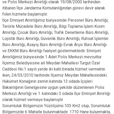
ve Polis Merkezi Amirliği olarak 19/08/2000 tarihinden
itibaren İlçe Jandarma Komutanlığından görevi devir alarak
fiilen hizmete başlamıştır.
İlçe Emniyet Amirliğimiz bünyesinde Personel Büro Amirliği,
Terörle Mücadele Büro Amirliği, Bilgi Toplama İşlem Kısım
Amirliği, Çocuk Büro Amirliği, Trafik Denetleme Büro Amirliği,
Lojistik Büro Amirliği, Güvenlik Büro Amirliği, Ruhsat İşlemler
Büro Amirliği, Asayiş Büro Amirliği Evrak Arşiv Büro Amirliği
ve EKKM Büro Amirliği faaliyet göstermektedir. Emniyet
Amirliğimiz bünyesinde 1 Adet Polis Merkezi mevcuttur.
İlçemiz Belediyesine ait Meydan Mahallesi Turgut Özal
Caddesi No:1 sayılı yerde iki katlı binada hizmet vermekte
iken, 24/03/2010 tarihinde İlçemiz Meydan Mahallesindeki
Hükümet Konağının zemin katında 13 odada İçişleri
Bakanlığının Genelgesine uygun şekilde düzenlenen Polis
Merkezi Amirliği ve 1. katındaki 3 odada İlçe Emniyet Amirliği
olarak hizmet vermeye başlamıştır
Sorumluluk Bölgemizin Yüzölçümü 105 Km2 olup, Sorumluluk
Bölgemizde 6 Mahalle bulunmaktadır. 1710 Hane bulunmakta,