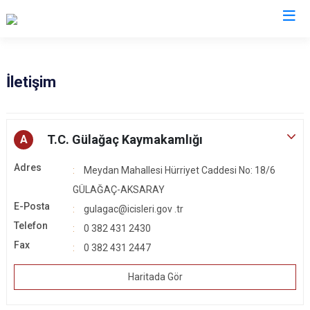
Aksaray
İletişim
Ağaçören
Eskil
T.C. Gülağaç Kaymakamlığı
A
Gülağaç
Adres
Meydan Mahallesi Hürriyet Caddesi No: 18/6
Güzelyurt
GÜLAĞAÇ-AKSARAY
Ortaköy
E-Posta
gulagac@icisleri.gov .tr
Sarıyahşi
Telefon
0 382 431 2430
Sultanhanı
Fax
0 382 431 2447
Haritada Gör