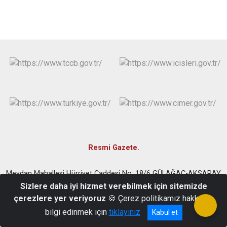
Resmi Gazete.
Meydan Mahallesi Hürriyet Caddesi No: 18/6 GÜLAĞAÇ-AKSARAY
Sizlere daha iyi hizmet verebilmek için sitemizde
0382 431 2430 - gulagac@icisleri.gov.tr
çerezlere yer veriyoruz
🍪 Çerez politikamız hakkında
bilgi edinmek için
tıklayınız
Kabul et